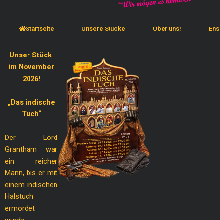
Startseite
Unsere Stücke
Über uns!
Ens
Unser Stück
im November
2026!
„Das indische
Tuch“
Der Lord
Grantham war
ein reicher
Mann, bis er mit
einem indischen
Halstuch
ermordet
wurde.